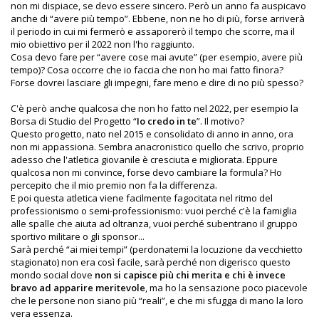
non mi dispiace, se devo essere sincero. Però un anno fa auspicavo
anche di “avere più tempo”. Ebbene, non ne ho di più, forse arriverà
il periodo in cui mi fermerò e assaporerò il tempo che scorre, ma il
mio obiettivo per il 2022 non l'ho raggiunto.
Cosa devo fare per “avere cose mai avute” (per esempio, avere più
tempo)? Cosa occorre che io faccia che non ho mai fatto finora?
Forse dovrei lasciare gli impegni, fare meno e dire di no più spesso?
C'è però anche qualcosa che non ho fatto nel 2022, per esempio la
Borsa di Studio del Progetto “
Io credo in te
”. Il motivo?
Questo progetto, nato nel 2015 e consolidato di anno in anno, ora
non mi appassiona. Sembra anacronistico quello che scrivo, proprio
adesso che l'atletica giovanile è cresciuta e migliorata. Eppure
qualcosa non mi convince, forse devo cambiare la formula? Ho
percepito che il mio premio non fa la differenza.
E poi questa atletica viene facilmente fagocitata nel ritmo del
professionismo o semi-professionismo: vuoi perché c'è la famiglia
alle spalle che aiuta ad oltranza, vuoi perché subentrano il gruppo
sportivo militare o gli sponsor...
Sarà perché “ai miei tempi” (perdonatemi la locuzione da vecchietto
stagionato) non era così facile, sarà perché non digerisco questo
mondo social dove
non si capisce più chi merita e chi è invece
bravo ad apparire meritevole
, ma ho la sensazione poco piacevole
che le persone non siano più “reali”, e che mi sfugga di mano la loro
vera essenza.