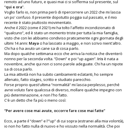
remoto ad uno futuro, e quasi mai ci si sofferma sul presente, sul
“
qui e ora
”.
Voglio farlo io, non prima però di ripercorrere un 2022 che mi lascia
un po' confuso. Il presente dopotutto poggia sul passato, e il mio
recente è stato piuttosto movimentato.
Anche il 2022 (come il 2021) mi ha tolto l'affetto incondizionato di
“qualcuno”, ed è stato un momento triste per tutta la mia famiglia,
visto che con lei abbiamo condiviso praticamente ogni giornata degli
ultimi 14 anni:
Maya
ci ha lasciato a maggio, e non scrivo nient'altro.
Chi ha o ha avuto un cane sa di cosa parlo.
Ma dopo qualche settimana ecco che arriva la notizia che diventerò
nonno per la seconda volta. “Down” e poi “up again”.
Iris
è nata a
novembre, anche qui non ci sono parole adeguate. Chi ha un nipote
sa di cosa parlo.
La mia attività non ha subito cambiamenti eclatanti, ho sempre
allenato, fatto stages, scritto e studiato parecchio.
Forse proprio quest'ultima “normalità” mi lascia perplesso, perché
avrei voluto fare qualcosa di diverso, mollare qualche impegno con
più determinazione, e non l'ho fatto.
C'è un detto che fa più o meno così:
“Per avere cose mai avute, occorre fare cose mai fatte”
Ecco, a parte il “down” e l'”up” di cui sopra (estranei alla mia volontà),
io non ho fatto nulla di nuovo e ho vissuto nella normalità. Che poi