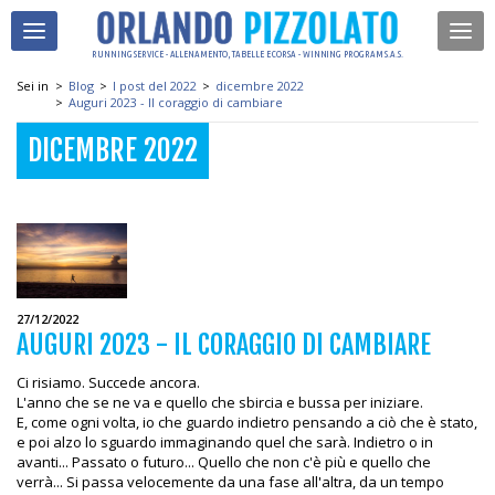
RUNNING SERVICE - ALLENAMENTO, TABELLE E CORSA - WINNING PROGRAM S.A.S.
Sei in
>
Blog
>
I post del 2022
>
dicembre 2022
>
Auguri 2023 - Il coraggio di cambiare
DICEMBRE 2022
27/12/2022
AUGURI 2023 - IL CORAGGIO DI CAMBIARE
Ci risiamo. Succede ancora.
L'anno che se ne va e quello che sbircia e bussa per iniziare.
E, come ogni volta, io che guardo indietro pensando a ciò che è stato,
e poi alzo lo sguardo immaginando quel che sarà. Indietro o in
avanti... Passato o futuro... Quello che non c'è più e quello che
verrà... Si passa velocemente da una fase all'altra, da un tempo