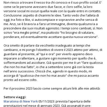
Non riesco a trovare il nesso tra chi conosco e il suo profilo social. E'
come se le persone avessero due facce, e i loro selfie, la loro
versione social mi oscuri quella reale con la quale entro in contatto.
Conclusione: aspetto di chiarirmi le idee. Tanto vedo che l'atleta di
oggi, tra foto e like, si autocompiace e sopravvive anche senza di
me. Anzi, se è bravo/a a farsi un'immagine, diventa qualcuno/a a
prescindere dai suoi risultati agonistici. I tempi sono cambiati, sì. Non
scrivo “era meglio prima”, ma piuttosto “ho bisogno di valutare,
ponderare, ed eventualmente accettare questa nuova versione”.
Ora smetto di parlare da vecchietto inadeguato ai tempi che
cambiano, e mi pongo l'obiettivo di vivere il 2023 attimo per attimo, di
guardare al presente, al “qui e ora”: per viverlo appieno devo
imparare a rallentare, a gustare ogni momento per quello che è,
soffermandomi ad ascoltare. Già questo per me è un “fare qualcosa
che non ho mai fatto”, io che a settembre sono già con la testa
nell'anno successivo. Chissà che, agendo in questo modo, mi
accorga di “qualcosa che non ho mai avuto” che mi passa accanto
pronto ad essere colto.
Per il prossimo 2023 lascio come sempre alcuni link alle mie attività:
Settore viaggi
:
Maratona di New York
05/11/2023: prevista l'apertura delle
prenotazioni nel mese di gennaio 2023. Già assegnati in pre-