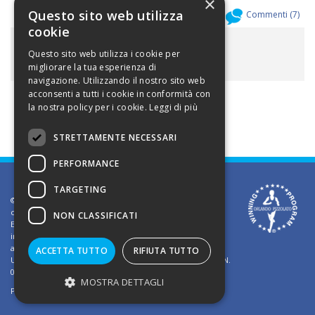
×
Questo sito web utilizza
Allegati (
0
)
Commenti (
7
)
cookie
ALLEGATI
Questo sito web utilizza i cookie per
migliorare la tua esperienza di
navigazione. Utilizzando il nostro sito web
acconsenti a tutti i cookie in conformità con
la nostra policy per i cookie.
Leggi di più
STRETTAMENTE NECESSARI
PERFORMANCE
TARGETING
©2002 Informativa sui diritti d'autore. Le informazioni
contenute in questo sito sono solo per uso privato.
NON CLASSIFICATI
E' vietato riprodurre o divulgare in qualsiasi forma le
informazioni contenute in questo sito, salvo previa
autorizzazione di Orlando Pizzolato
ACCETTA TUTTO
RIFIUTA TUTTO
Ufficio del Registro delle Imprese di Vicenza - Iscrizione N.
03409260241 - REA N. VI-323302
MOSTRA DETTAGLI
Powered by
TWS