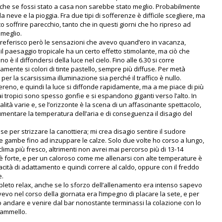
 che se fossi stato a casa non sarebbe stato meglio. Probabilmente
a neve e la pioggia. Fra due tipi di sofferenze è difficile scegliere, ma
tto soffrire parecchio, tanto che in questi giorni che ho ripreso ad
 meglio.
 preferisco però le sensazioni che avevo quand’ero in vacanza,
il paesaggio tropicale ha un certo effetto stimolante, ma ciò che
 il diffondersi della luce nel cielo. Fino alle 6.30 si corre
amente si colori di tinte pastello, sempre più diffuse. Per metà
er la scarsissima illuminazione sia perché il traffico è nullo.
ereno, e quindi la luce si diffonde rapidamente, ma a me piace di più
i tropici sono spesso gonfie e si espandono giganti verso l’alto. In
nalità varie e, se l’orizzonte è la scena di un affascinante spettacolo,
umentare la temperatura dell’aria e di conseguenza il disagio del
e per strizzare la canottiera; mi crea disagio sentire il sudore
le gambe fino ad inzuppare le calze. Solo due volte ho corso a lungo,
clima più fresco, altrimenti non avrei mai percorso più di 13-14
te è forte, e per un caloroso come me allenarsi con alte temperature è
ità di adattamento e quindi correre al caldo, oppure con il freddo
e.
pleto relax, anche se lo sforzo dell’allenamento era intenso sapevo
ivevo nel corso della giornata era l’impegno di placare la sete, e per
 andare e venire dal bar nonostante terminassi la colazione con lo
cammello.