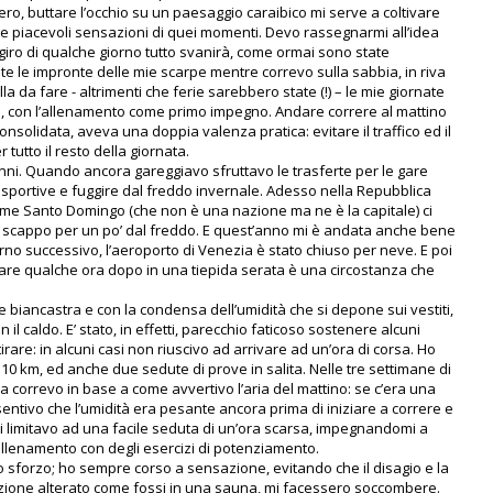
ro, buttare l’occhio su un paesaggio caraibico mi serve a coltivare
le piacevoli sensazioni di quei momenti. Devo rassegnarmi all’idea
giro di qualche giorno tutto svanirà, come ormai sono state
te le impronte delle mie scarpe mentre correvo sulla sabbia, in riva
 da fare - altrimenti che ferie sarebbero state (!) – le mie giornate
, con l’allenamento come primo impegno. Andare correre al mattino
nsolidata, aveva una doppia valenza pratica: evitare il traffico ed il
 tutto il resto della giornata.
nni. Quando ancora gareggiavo sfruttavo le trasferte per le gare
e sportive e fuggire dal freddo invernale. Adesso nella Repubblica
me Santo Domingo (che non è una nazione ma ne è la capitale) ci
e scappo per un po’ dal freddo. E quest’anno mi è andata anche bene
giorno successivo, l’aeroporto di Venezia è stato chiuso per neve. E poi
errare qualche ora dopo in una tiepida serata è una circostanza che
e biancastra e con la condensa dell’umidità che si depone sui vestiti,
 il caldo. E’ stato, in effetti, parecchio faticoso sostenere alcuni
re: in alcuni casi non riuscivo ad arrivare ad un’ora di corsa. Ho
 10 km, ed anche due sedute di prove in salita. Nelle tre settimane di
a correvo in base a come avvertivo l’aria del mattino: se c’era una
entivo che l’umidità era pesante ancora prima di iniziare a correre e
 limitavo ad una facile seduta di un’ora scarsa, impegnandomi a
allenamento con degli esercizi di potenziamento.
 sforzo; ho sempre corso a sensazione, evitando che il disagio e la
zione alterato come fossi in una sauna, mi facessero soccombere.