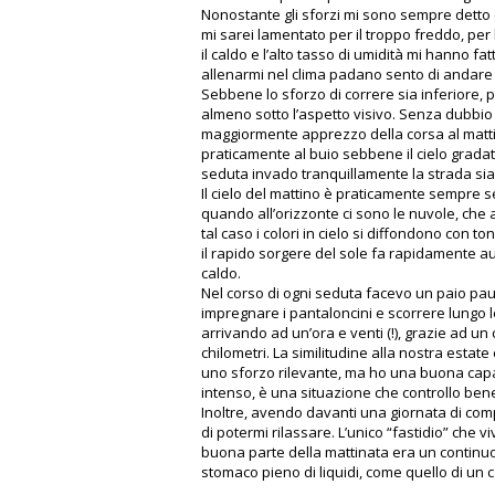
Nonostante gli sforzi mi sono sempre detto
mi sarei lamentato per il troppo freddo, per l
il caldo e l’alto tasso di umidità mi hanno fa
allenarmi nel clima padano sento di andare
Sebbene lo sforzo di correre sia inferiore,
almeno sotto l’aspetto visivo. Senza dubbio 
maggiormente apprezzo della corsa al mattino è
praticamente al buio sebbene il cielo gradat
seduta invado tranquillamente la strada sia p
Il cielo del mattino è praticamente sempre s
quando all’orizzonte ci sono le nuvole, che a
tal caso i colori in cielo si diffondono con to
il rapido sorgere del sole fa rapidamente a
caldo.
Nel corso di ogni seduta facevo un paio paus
impregnare i pantaloncini e scorrere lungo 
arrivando ad un’ora e venti (!), grazie ad un 
chilometri. La similitudine alla nostra esta
uno sforzo rilevante, ma ho una buona capac
intenso, è una situazione che controllo ben
Inoltre, avendo davanti una giornata di com
di potermi rilassare. L’unico “fastidio” che v
buona parte della mattinata era un continuo
stomaco pieno di liquidi, come quello di un 