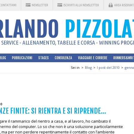
CONTATTAMI
NEWSLETTER
ISCRIVITI ALLA NEWSLETTER
AREA RISERVAT
SERVICE - ALLENAMENTO, TABELLE E CORSA - WINNING PROGR
BLOG
PUBBLICAZIONI
STAGES
CONSULENZA
VIAGGIARE E CORRERE
RUNNERS&WRI
Sei in
>
Blog
>
I post del 2010
>
genna
10
ZE FINITE: SI RIENTRA E SI RIPRENDE...
gare il rammarico del rientro a casa, e al lavoro, ho cambiato il
hermo del computer. Lo so che non è una soluzione particolarmente
e, ma per non perdere repentinamente il contatto con l’ambiente