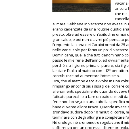
vacanzie
ancora 
che nel 
cancella
al mare. Sebbene in vacanza non avessi nulla
erano cadenzate da una routine quotidiana
presto, oltre ad essere un’abitudine ormai co
gran caldo, e poi non ci avrei più pensato per
Frequento la zona dei Caraibi ormai da 25 a
nelle varie isole per farmi un po’ di vacanz
Dominicana, quella che tutti denominano co
passo le mie ferie dell’anno, ed ovviament
perché sia il giorno prima di partire, sia il 
lasciare l’Italia al mattino con –12° per att
contribuisce ad aumentare l’ottimismo.
Ora, che al mattino esco avvolto in una coltr
rimpiango ancor di più i disagi del correre con
allenamenti, specialmente quando dovevo tira
faticato parecchio a fare un paio di medi da
ferie non ho seguito una tabella specifica m
bava di vento allora tiravo. Quando invece s
grondavo sudore dopo 10 minuti di corsa, mi
terminare con degli allunghi e completare l’
Né orologio né cronometro regolavano il mio
sofferenza per un processo di termoregola