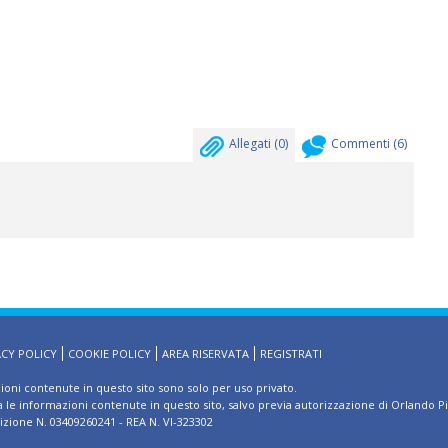
Allegati (
0
)
Commenti (
6
)
ACY POLICY
COOKIE POLICY
AREA RISERVATA
REGISTRATI
zioni contenute in questo sito sono solo per uso privato.
ma le informazioni contenute in questo sito, salvo previa autorizzazione di Orlando P
rizione N. 03409260241 - REA N. VI-323302