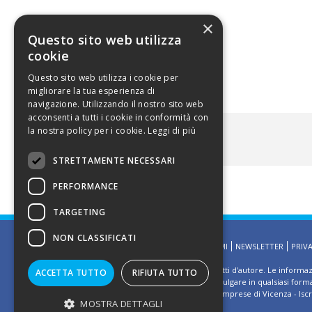
Orlando
×
Questo sito web utilizza
cookie
Questo sito web utilizza i cookie per
migliorare la tua esperienza di
navigazione. Utilizzando il nostro sito web
acconsenti a tutti i cookie in conformità con
la nostra policy per i cookie.
Leggi di più
ALLEGATI
STRETTAMENTE NECESSARI
PERFORMANCE
TARGETING
NON CLASSIFICATI
HOMEPAGE
CONTATTAMI
NEWSLETTER
PRIV
©2002 Informativa sui diritti d'autore. Le informa
ACCETTA TUTTO
RIFIUTA TUTTO
E' vietato riprodurre o divulgare in qualsiasi for
Ufficio del Registro delle Imprese di Vicenza - Isc
MOSTRA DETTAGLI