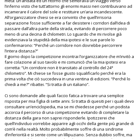
metà: un’andata ed un ritorno che sembrava un viaggio verso
l’inferno visto che tutt’attorno gli enormi massi neri contribuivano ad
incamerare il calore del sole e restituire un’aria incandescente.
All’organizzatore chiesi se era convinto che quell’irrisoria
separazione fosse sufficiente a far desistere i corridori dall’idea di
passare dall’altra parte della strada, evitando di percorrere poco
meno di una decina di chilometri. Lo sguardo che mi rivolse già
evidenziava la stupidità della mia ipotesi e le sue parole lo
confermarono: “Perché un corridore non dovrebbe percorrere
l’intera distanza?”
Il giorno dopo la competizione incontrai l’organizzatore che m’invitò a
fare colazione al suo tavolo e mi comunicò che la mia ipotesi era
corretta: “Un corridore non è transitato al controllo del 24°
chilometro”. Mi chiese se fosse giusto squalificarlo perché era la
prima volta che ciò succedeva in una ventina di edizioni. “Perché lo
chiedi a me?” ribattei. “Si tratta di un italiano”.
Ci sono domande alle quali faccio fatica a trovare una semplice
risposta per mia figlia di sette anni. Si tratta di quesiti per i quali devo
consultare un’enciclopedia, ma se mi chiedesse perché un podista
accorcia il percorso di una competizione evitando di completare la
distanza della gara non saprei risponderle. Ipotizzerei che
quell’individuo vorrebbe apparire agli occhi della gente più grande di
com’è nella realtà. Molto probabilmente soffre di una sindrome
d’inferiorità e si sente come un lillipuziano. Senza dubbio soffre, ma