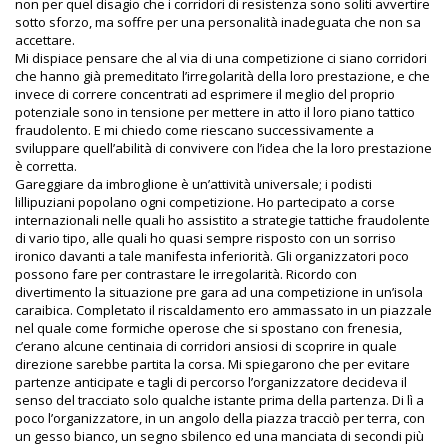
non per quel disagio che i corridori di resistenza sono soliti avvertire
sotto sforzo, ma soffre per una personalità inadeguata che non sa
accettare.
Mi dispiace pensare che al via di una competizione ci siano corridori
che hanno già premeditato l’irregolarità della loro prestazione, e che
invece di correre concentrati ad esprimere il meglio del proprio
potenziale sono in tensione per mettere in atto il loro piano tattico
fraudolento. E mi chiedo come riescano successivamente a
sviluppare quell’abilità di convivere con l’idea che la loro prestazione
è corretta.
Gareggiare da imbroglione è un’attività universale; i podisti
lillipuziani popolano ogni competizione. Ho partecipato a corse
internazionali nelle quali ho assistito a strategie tattiche fraudolente
di vario tipo, alle quali ho quasi sempre risposto con un sorriso
ironico davanti a tale manifesta inferiorità. Gli organizzatori poco
possono fare per contrastare le irregolarità. Ricordo con
divertimento la situazione pre gara ad una competizione in un’isola
caraibica. Completato il riscaldamento ero ammassato in un piazzale
nel quale come formiche operose che si spostano con frenesia,
c’erano alcune centinaia di corridori ansiosi di scoprire in quale
direzione sarebbe partita la corsa. Mi spiegarono che per evitare
partenze anticipate e tagli di percorso l’organizzatore decideva il
senso del tracciato solo qualche istante prima della partenza. Di lì a
poco l’organizzatore, in un angolo della piazza tracciò per terra, con
un gesso bianco, un segno sbilenco ed una manciata di secondi più