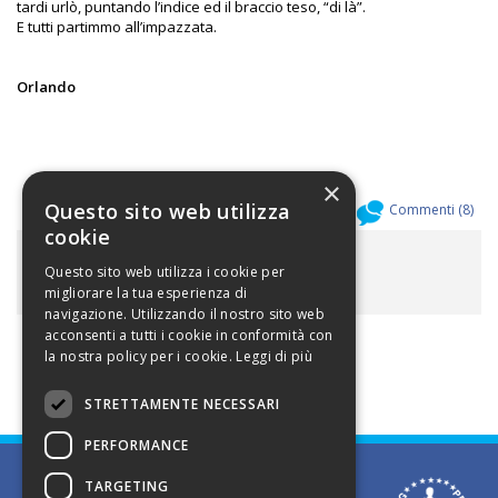
tardi urlò, puntando l’indice ed il braccio teso, “di là”.
E tutti partimmo all’impazzata.
Orlando
×
Questo sito web utilizza
Allegati (
0
)
Commenti (
8
)
cookie
ALLEGATI
Questo sito web utilizza i cookie per
migliorare la tua esperienza di
navigazione. Utilizzando il nostro sito web
acconsenti a tutti i cookie in conformità con
la nostra policy per i cookie.
Leggi di più
STRETTAMENTE NECESSARI
PERFORMANCE
TARGETING