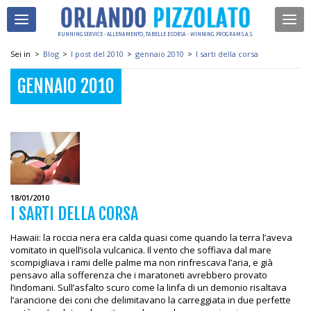
RUNNING SERVICE - ALLENAMENTO, TABELLE E CORSA - WINNING PROGRAM S.A.S.
Sei in
>
Blog
>
I post del 2010
>
gennaio 2010
>
I sarti della corsa
GENNAIO 2010
18/01/2010
I SARTI DELLA CORSA
Hawaii: la roccia nera era calda quasi come quando la terra l’aveva
vomitato in quell’isola vulcanica. Il vento che soffiava dal mare
scompigliava i rami delle palme ma non rinfrescava l’aria, e già
pensavo alla sofferenza che i maratoneti avrebbero provato
l’indomani. Sull’asfalto scuro come la linfa di un demonio risaltava
l’arancione dei coni che delimitavano la carreggiata in due perfette