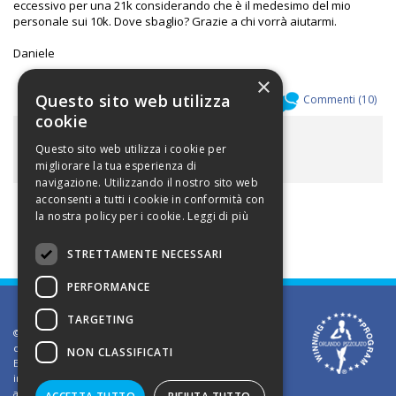
eccessivo per una 21k considerando che è il medesimo del mio
personale sui 10k. Dove sbaglio? Grazie a chi vorrà aiutarmi.
Daniele
×
Questo sito web utilizza
Allegati (
0
)
Commenti (
10
)
cookie
ALLEGATI
Questo sito web utilizza i cookie per
migliorare la tua esperienza di
navigazione. Utilizzando il nostro sito web
acconsenti a tutti i cookie in conformità con
la nostra policy per i cookie.
Leggi di più
STRETTAMENTE NECESSARI
PERFORMANCE
TARGETING
©2002 Informativa sui diritti d'autore. Le informazioni
contenute in questo sito sono solo per uso privato.
NON CLASSIFICATI
E' vietato riprodurre o divulgare in qualsiasi forma le
informazioni contenute in questo sito, salvo previa
autorizzazione di Orlando Pizzolato