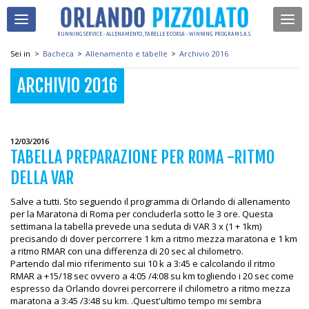
RUNNING SERVICE - ALLENAMENTO, TABELLE E CORSA - WINNING PROGRAM S.A.S.
Sei in
>
Bacheca
>
Allenamento e tabelle
>
Archivio 2016
ARCHIVIO 2016
12/03/2016
TABELLA PREPARAZIONE PER ROMA -RITMO
DELLA VAR
Salve a tutti. Sto seguendo il programma di Orlando di allenamento
per la Maratona di Roma per concluderla sotto le 3 ore. Questa
settimana la tabella prevede una seduta di VAR 3 x (1 + 1km)
precisando di dover percorrere 1 km a ritmo mezza maratona e 1 km
a ritmo RMAR con una differenza di 20 sec al chilometro.
Partendo dal mio riferimento sui 10 k a 3:45 e calcolando il ritmo
RMAR a +15/18 sec ovvero a 4:05 /4:08 su km togliendo i 20 sec come
espresso da Orlando dovrei percorrere il chilometro a ritmo mezza
maratona a 3:45 /3:48 su km. .Quest'ultimo tempo mi sembra