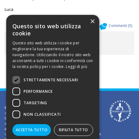
Luca
×
Questo sito web utilizza
Allegati (
0
)
Commenti (
5
)
cookie
ALLEGATI
Questo sito web utilizza i cookie per
migliorare la tua esperienza di
navigazione. Utilizzando il nostro sito web
acconsenti a tutti i cookie in conformità con
la nostra policy per i cookie.
Leggi di più
STRETTAMENTE NECESSARI
PERFORMANCE
TARGETING
©2002 Informativa sui diritti d'autore. Le informazioni
contenute in questo sito sono solo per uso privato.
NON CLASSIFICATI
E' vietato riprodurre o divulgare in qualsiasi forma le
informazioni contenute in questo sito, salvo previa
autorizzazione di Orlando Pizzolato
ACCETTA TUTTO
RIFIUTA TUTTO
Ufficio del Registro delle Imprese di Vicenza - Iscrizione N.