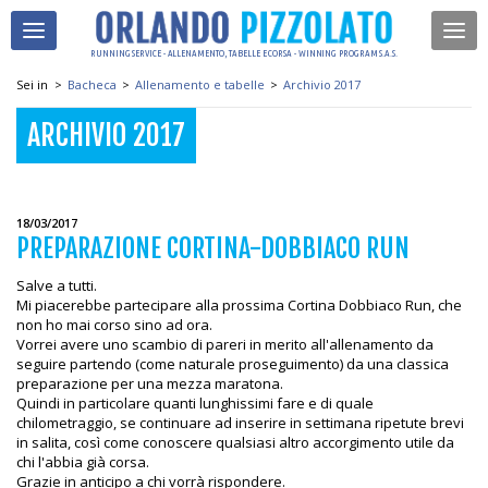
RUNNING SERVICE - ALLENAMENTO, TABELLE E CORSA - WINNING PROGRAM S.A.S.
Sei in
>
Bacheca
>
Allenamento e tabelle
>
Archivio 2017
ARCHIVIO 2017
18/03/2017
PREPARAZIONE CORTINA-DOBBIACO RUN
Salve a tutti.
Mi piacerebbe partecipare alla prossima Cortina Dobbiaco Run, che
non ho mai corso sino ad ora.
Vorrei avere uno scambio di pareri in merito all'allenamento da
seguire partendo (come naturale proseguimento) da una classica
preparazione per una mezza maratona.
Quindi in particolare quanti lunghissimi fare e di quale
chilometraggio, se continuare ad inserire in settimana ripetute brevi
in salita, così come conoscere qualsiasi altro accorgimento utile da
chi l'abbia già corsa.
Grazie in anticipo a chi vorrà rispondere.