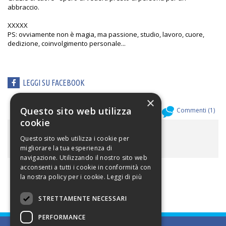
abbraccio.
XXXXX
PS: ovviamente non è magia, ma passione, studio, lavoro, cuore,
dedizione, coinvolgimento personale...
LEGGI SU FACEBOOK
×
Questo sito web utilizza
Allegati (
0
)
Commenti (
1
)
cookie
ALLEGATI
Questo sito web utilizza i cookie per
migliorare la tua esperienza di
navigazione. Utilizzando il nostro sito web
acconsenti a tutti i cookie in conformità con
la nostra policy per i cookie.
Leggi di più
STRETTAMENTE NECESSARI
PERFORMANCE