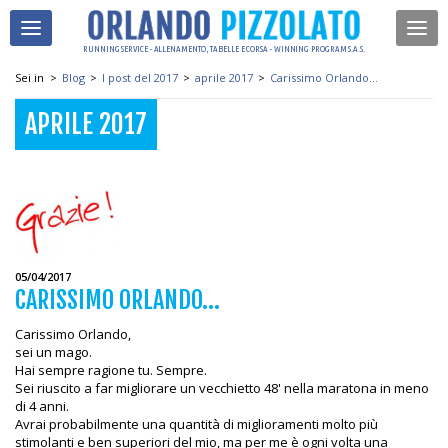
RUNNING SERVICE - ALLENAMENTO, TABELLE E CORSA - WINNING PROGRAM S.A.S.
Sei in
>
Blog
>
I post del 2017
>
aprile 2017
>
Carissimo Orlando...
APRILE 2017
05/04/2017
CARISSIMO ORLANDO...
Carissimo Orlando,
sei un mago.
Hai sempre ragione tu. Sempre.
Sei riuscito a far migliorare un vecchietto 48' nella maratona in meno
di 4 anni.
Avrai probabilmente una quantità di miglioramenti molto più
stimolanti e ben superiori del mio, ma per me è ogni volta una