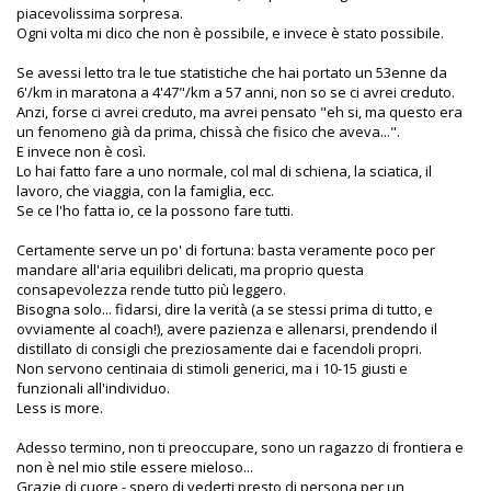
piacevolissima sorpresa.
Ogni volta mi dico che non è possibile, e invece è stato possibile.
Se avessi letto tra le tue statistiche che hai portato un 53enne da
6'/km in maratona a 4'47"/km a 57 anni, non so se ci avrei creduto.
Anzi, forse ci avrei creduto, ma avrei pensato "eh si, ma questo era
un fenomeno già da prima, chissà che fisico che aveva...".
E invece non è così.
Lo hai fatto fare a uno normale, col mal di schiena, la sciatica, il
lavoro, che viaggia, con la famiglia, ecc.
Se ce l'ho fatta io, ce la possono fare tutti.
Certamente serve un po' di fortuna: basta veramente poco per
mandare all'aria equilibri delicati, ma proprio questa
consapevolezza rende tutto più leggero.
Bisogna solo... fidarsi, dire la verità (a se stessi prima di tutto, e
ovviamente al coach!), avere pazienza e allenarsi, prendendo il
distillato di consigli che preziosamente dai e facendoli propri.
Non servono centinaia di stimoli generici, ma i 10-15 giusti e
funzionali all'individuo.
Less is more.
Adesso termino, non ti preoccupare, sono un ragazzo di frontiera e
non è nel mio stile essere mieloso...
Grazie di cuore - spero di vederti presto di persona per un