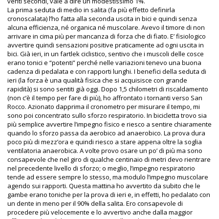
venti secondi, vale a dire un modestissimo 1%.
La prima seduta di medio in salita (fa più effetto definirla
cronoscalata) l’ho fatta alla seconda uscita in bici e quindi senza
alcuna efficienza, né organica né muscolare. Avevo il timore di non
arrivare in cima più per mancanza di forza che di fiato. E’ fisiologico
avvertire quindi sensazioni positive praticamente ad ogni uscita in
bici. Già ieri, in un fartlek ciclistico, sentivo che i muscoli delle cosce
erano tonici e “potenti” perché nelle variazioni tenevo una buona
cadenza di pedalata e con rapporti lunghi. I benefici della seduta di
ieri (la forza è una qualità fisica che si acquisisce con grande
rapidità) si sono sentiti già oggi. Dopo 1,5 chilometri di riscaldamento
(non c’è il tempo per fare di più), ho affrontato i tornanti verso San
Rocco. Azionato dapprima il cronometro per misurare il tempo, mi
sono poi concentrato sullo sforzo respiratorio. In bicicletta trovo sia
più semplice avvertire l’impegno fisico e riesco a sentire chiaramente
quando lo sforzo passa da aerobico ad anaerobico. La prova dura
poco più di mezz’ora e quindi riesco a stare appena oltre la soglia
ventilatoria anaerobica. A volte provo osare un po’ di più ma sono
consapevole che nel giro di qualche centinaio di metri devo rientrare
nel precedente livello di sforzo; o meglio, l’impegno respiratorio
tende ad essere sempre lo stesso, ma modulo l’impegno muscolare
agendo sui rapporti. Questa mattina ho avvertito da subito che le
gambe erano toniche per la prova di ieri e, in effetti, ho pedalato con
un dente in meno per il 90% della salita. Ero consapevole di
procedere più velocemente e lo avvertivo anche dalla maggior