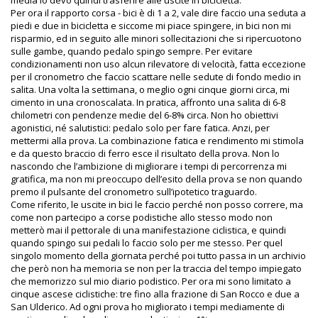
media lo devo quindi trasferire alle uscite in bicicletta.
Per ora il rapporto corsa - bici è di 1 a 2, vale dire faccio una seduta a
piedi e due in bicicletta e siccome mi piace spingere, in bici non mi
risparmio, ed in seguito alle minori sollecitazioni che si ripercuotono
sulle gambe, quando pedalo spingo sempre. Per evitare
condizionamenti non uso alcun rilevatore di velocità, fatta eccezione
per il cronometro che faccio scattare nelle sedute di fondo medio in
salita. Una volta la settimana, o meglio ogni cinque giorni circa, mi
cimento in una cronoscalata. In pratica, affronto una salita di 6-8
chilometri con pendenze medie del 6-8% circa. Non ho obiettivi
agonistici, né salutistici: pedalo solo per fare fatica. Anzi, per
mettermi alla prova. La combinazione fatica e rendimento mi stimola
e da questo braccio di ferro esce il risultato della prova. Non lo
nascondo che l’ambizione di migliorare i tempi di percorrenza mi
gratifica, ma non mi preoccupo dell’esito della prova se non quando
premo il pulsante del cronometro sull’ipotetico traguardo.
Come riferito, le uscite in bici le faccio perché non posso correre, ma
come non partecipo a corse podistiche allo stesso modo non
metterò mai il pettorale di una manifestazione ciclistica, e quindi
quando spingo sui pedali lo faccio solo per me stesso. Per quel
singolo momento della giornata perché poi tutto passa in un archivio
che però non ha memoria se non per la traccia del tempo impiegato
che memorizzo sul mio diario podistico. Per ora mi sono limitato a
cinque ascese ciclistiche: tre fino alla frazione di San Rocco e due a
San Ulderico. Ad ogni prova ho migliorato i tempi mediamente di