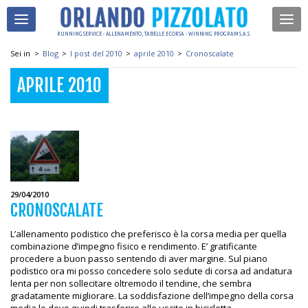
RUNNING SERVICE - ALLENAMENTO, TABELLE E CORSA - WINNING PROGRAM S.A.S.
Sei in
>
Blog
>
I post del 2010
>
aprile 2010
>
Cronoscalate
APRILE 2010
29/04/2010
CRONOSCALATE
L’allenamento podistico che preferisco è la corsa media per quella
combinazione d’impegno fisico e rendimento. E’ gratificante
procedere a buon passo sentendo di aver margine. Sul piano
podistico ora mi posso concedere solo sedute di corsa ad andatura
lenta per non sollecitare oltremodo il tendine, che sembra
gradatamente migliorare. La soddisfazione dell’impegno della corsa