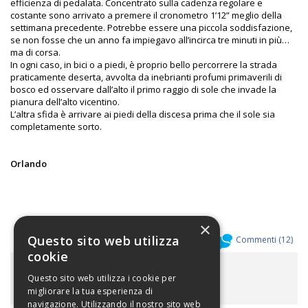
efficienza di pedalata. Concentrato sulla cadenza regolare e
costante sono arrivato a premere il cronometro 1’12” meglio della
settimana precedente. Potrebbe essere una piccola soddisfazione,
se non fosse che un anno fa impiegavo all’incirca tre minuti in più…
ma di corsa.
In ogni caso, in bici o a piedi, è proprio bello percorrere la strada
praticamente deserta, avvolta da inebrianti profumi primaverili di
bosco ed osservare dall’alto il primo raggio di sole che invade la
pianura dell’alto vicentino.
L’altra sfida è arrivare ai piedi della discesa prima che il sole sia
completamente sorto.
Orlando
×
Questo sito web utilizza
Allegati (
0
)
Commenti (
12
)
cookie
ALLEGATI
Questo sito web utilizza i cookie per
migliorare la tua esperienza di
navigazione. Utilizzando il nostro sito web