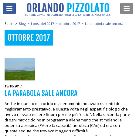
RUNNING SERVICE - ALLENAMENTO, TABELLE E CORSA - WINNING PROGRAM S.A.S.
Sei in
>
Blog
>
I post del 2017
>
ottobre 2017
>
La parabola sale ancora
OTTOBRE 2017
18/10/2017
LA PARABOLA SALE ANCORA
Anche in questo microciclo di allenamento ho avuto riscontri del
miglioramento prestativo, e questa volta negli aspetti fisiologici che
avevo rilevato essere finora per me più “ostici”. Nella seconda parte
di ogni microciclo ho in programma allenamenti che stimolano la
potenza aerobica (PAe) e la capacità aerobica (CAe) ed era con
queste sedute che trovavo maggiori difficoltà.