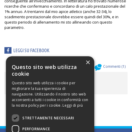
conseguente all'invecchiamento. In letteratura ho trovato numerose
ricerche che confermano e concordano di un calo prestazionale del
1% annuo. A trentanni dal mio apice atletico (anche 32-34), lo
scadimento prestazionale dovrebbe essere quindi del 30%, e in
questo periodo di allenamento mi sto allineando con questo
parametro.
LEGGI SU FACEBOOK
×
Questo sito web utilizza
Allegati (
0
)
Commenti (
1
)
cookie
ALLEGATI
Questo sito web utilizza i cookie per
migliorare la tua esperienza di
navigazione. Utilizzando il nostro sito web
acconsenti a tutti i cookie in conformità con
la nostra policy per i cookie.
Leggi di più
STRETTAMENTE NECESSARI
PERFORMANCE