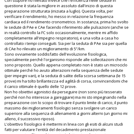
Con stupore ho rilevato invece che l'efficienza nelle sedute in
questione è stata la migliore in assoluto dall'inizio di questa
preparazione strutturata (iniziata a luglio). Questa volta, per
verificare il rendimento, ho messo in relazione la frequenza
cardiaca ed il rendimento cronometrico. In sostanza, prima ho svolto
le sedute di PAe e CAe facendo riferimento alle pulsazioni (anche se
in realtà controllo la FC solo occasionalmente, mentre mi affido
completamente all'impegno respiratorio), e una volta a casa ho
controllato i tempi conseguiti. Sia per la seduta di PAe sia per quella
di CAe ho rilevato un miglioramento di 5”/km.
Sono ovviamente soddisfatto dell'evoluzione fisiologica,
specialmente perché l'organismo risponde alle sollecitazioni che mi
sono proposto. Quello appena completato non è stato un microciclo
ottimale perché ho avuto alterazioni nella sequenza delle sedute
(per impegni vari), e la seduta di salite della scorsa settimana (le 15
prove) mi ha tolto brillantezza ed agilità di corsa, convincendomi che
il carico ottimale è quello delle 12 prove.
Non ho obiettivi agonistici da perseguire (non sono più tesserato
perché non ho interesse a gareggiare) ma mi sto impegnando nella
preparazione con lo scopo di trovare il punto limite di carico, il punto
massimo dei miglioramenti fisiologici senza svolgere un carico
superiore alla sequenza di allenamenti a giorni alterni (un giorno mi
alleno, il successivo riposo).
L'obiettivo fisiologico è mettermi in linea con gli esiti di alcuni studi
fatti per valutare l'entità del decadimento prestazionale