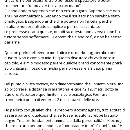
criticare, né per esaltare. Solo per essere spettatore e poter
commentare “dopo aver toccato con mano”.
Ci sono andato sapendo che non era una gara. Sapendo che non
era una competizione. Sapendo che il risultato non sarebbe stato
omologato. E sapendo anche che poteva non farcela, perché il
risultato non era affatto semplice e per nulla scontato.
Le premesse erano queste, quindi su queste non aveva e non ha
tuttora senso soffermarsi. O accetti che siano così, o non ha senso
parlarne.
Qui non parlo dell'evento mediatico e di marketing, peraltro ben
riuscito. Non è compito mio. Di questo discuterà chi avrà voce in
capitolo, e a mio modesto parere qualche brand concorrente potrà
solo criticare, mosso da invidia per non essere arrivato prima
all'idea.
Dal punto di vista tecnico, non dimentichiamo che l'obiettivo era uno
solo: correre la distanza di maratona, e cioè 42.195 metri, sotto le
due ore. Abbattere quel limite, fisico e psicologico. Fermare il
cronometro prima di vedere il 2 nello spazio delle ore.
Ho parlato con gli atleti che l'avrebbero accompagnato, tutti eccitati di
essere parte di qualcosa che, se fosse riuscito, avrebbe lasciato il
segno. Tutti profondamente ammaliati dalla personalità di Kipchoge,
che resta una persona modesta “nonostante tutto”. E quel “tutto” è