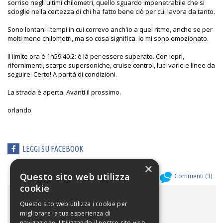
sorriso negli ultimi chilometri, quello sguardo impenetrabile che si
scioglie nella certezza di chi ha fatto bene ciò per cui lavora da tanto.
Sono lontani i tempi in cui correvo anch'io a quel ritmo, anche se per
molti meno chilometri, ma so cosa significa. Io mi sono emozionato.
Il limite ora è 1h59:40.2: è là per essere superato. Con lepri,
rifornimenti, scarpe supersoniche, cruise control, luci varie e linee da
seguire. Certo! A parità di condizioni.
La strada è aperta. Avanti il prossimo.
orlando
LEGGI SU FACEBOOK
×
Questo sito web utilizza
Allegati (
0
)
Commenti (
3
)
cookie
ALLEGATI
Questo sito web utilizza i cookie per
migliorare la tua esperienza di
navigazione. Utilizzando il nostro sito web