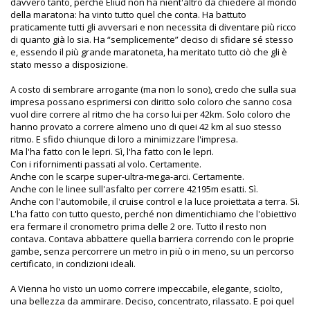
davvero tanto, perché Eliud non ha nient'altro da chiedere al mondo
della maratona: ha vinto tutto quel che conta. Ha battuto
praticamente tutti gli avversari e non necessita di diventare più ricco
di quanto già lo sia. Ha “semplicemente” deciso di sfidare sé stesso
e, essendo il più grande maratoneta, ha meritato tutto ciò che gli è
stato messo a disposizione.
A costo di sembrare arrogante (ma non lo sono), credo che sulla sua
impresa possano esprimersi con diritto solo coloro che sanno cosa
vuol dire correre al ritmo che ha corso lui per 42km. Solo coloro che
hanno provato a correre almeno uno di quei 42 km al suo stesso
ritmo. E sfido chiunque di loro a minimizzare l'impresa.
Ma l'ha fatto con le lepri. Sì, l'ha fatto con le lepri.
Con i rifornimenti passati al volo. Certamente.
Anche con le scarpe super-ultra-mega-arci. Certamente.
Anche con le linee sull'asfalto per correre 42195m esatti. Sì.
Anche con l'automobile, il cruise control e la luce proiettata a terra. Sì.
L'ha fatto con tutto questo, perché non dimentichiamo che l'obiettivo
era fermare il cronometro prima delle 2 ore. Tutto il resto non
contava. Contava abbattere quella barriera correndo con le proprie
gambe, senza percorrere un metro in più o in meno, su un percorso
certificato, in condizioni ideali.
A Vienna ho visto un uomo correre impeccabile, elegante, sciolto,
una bellezza da ammirare. Deciso, concentrato, rilassato. E poi quel