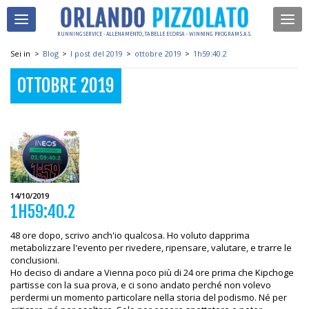
RUNNING SERVICE - ALLENAMENTO, TABELLE E CORSA - WINNING PROGRAM S.A.S.
Sei in
>
Blog
>
I post del 2019
>
ottobre 2019
>
1h59:40.2
OTTOBRE 2019
14/10/2019
1H59:40.2
48 ore dopo, scrivo anch'io qualcosa. Ho voluto dapprima
metabolizzare l'evento per rivedere, ripensare, valutare, e trarre le
conclusioni.
Ho deciso di andare a Vienna poco più di 24 ore prima che Kipchoge
partisse con la sua prova, e ci sono andato perché non volevo
perdermi un momento particolare nella storia del podismo. Né per