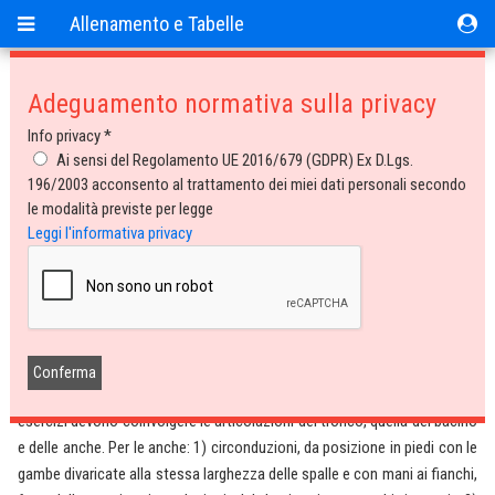
Allenamento e Tabelle
Adeguamento normativa sulla privacy
Allenamento e Tabelle
Info privacy *
29/05/2007
Ai sensi del Regolamento UE 2016/679 (GDPR) Ex D.Lgs.
196/2003 acconsento al trattamento dei miei dati personali secondo
La seduta di allenamento: come ci si
le modalità previste per legge
Leggi l'informativa privacy
prepara
(articolo scritto da Orlando Pizzolato nell'anno 2004)
Una seduta di allenamento si compone di varie parti. Si dovrebbe iniziare
con una prima fase, della durata di circa 5-10’, di
mobilizzazione delle
articolazioni
, e per questo motivo gli esercizi che si svolgono sono
denominati come esercizi di mobilità articolare. Per il podista questi
esercizi devono coinvolgere le articolazioni del tronco, quella del bacino
e delle anche. Per le anche: 1) circonduzioni, da posizione in piedi con le
gambe divaricate alla stessa larghezza delle spalle e con mani ai fianchi,