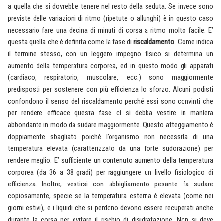
a quella che si dovrebbe tenere nel resto della seduta. Se invece sono
previste delle variazioni di ritmo (ripetute o allunghi) è in questo caso
necessario fare una decina di minuti di corsa a ritmo molto facile. E’
questa quella che è definita come la fase di
riscaldamento
. Come indica
il termine stesso, con un leggero impegno fisico si determina un
aumento della temperatura corporea, ed in questo modo gli apparati
(cardiaco, respiratorio, muscolare, ecc.) sono maggiormente
predisposti per sostenere con più efficienza lo sforzo. Alcuni podisti
confondono il senso del riscaldamento perché essi sono convinti che
per rendere efficace questa fase ci si debba vestire in maniera
abbondante in modo da sudare maggiormente. Questo atteggiamento è
doppiamente sbagliato poiché l’organismo non necessita di una
temperatura elevata (caratterizzato da una forte sudorazione) per
rendere meglio. E’ sufficiente un contenuto aumento della temperatura
corporea (da 36 a 38 gradi) per raggiungere un livello fisiologico di
efficienza. Inoltre, vestirsi con abbigliamento pesante fa sudare
copiosamente, specie se la temperatura esterna è elevata (come nei
giorni estivi), e i liquidi che si perdono devono essere recuperati anche
durante la corsa per evitare il rischio di disidratazione. Non si deve