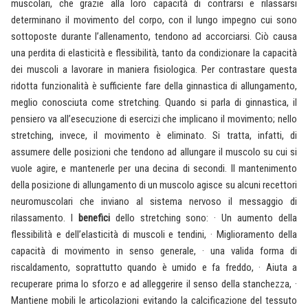
muscolari, che grazie alla loro capacità di contrarsi e rilassarsi
determinano il movimento del corpo, con il lungo impegno cui sono
sottoposte durante l’allenamento, tendono ad accorciarsi. Ciò causa
una perdita di elasticità e flessibilità, tanto da condizionare la capacità
dei muscoli a lavorare in maniera fisiologica. Per contrastare questa
ridotta funzionalità è sufficiente fare della ginnastica di allungamento,
meglio conosciuta come stretching. Quando si parla di ginnastica, il
pensiero va all’esecuzione di esercizi che implicano il movimento; nello
stretching, invece, il movimento è eliminato. Si tratta, infatti, di
assumere delle posizioni che tendono ad allungare il muscolo su cui si
vuole agire, e mantenerle per una decina di secondi. Il mantenimento
della posizione di allungamento di un muscolo agisce su alcuni recettori
neuromuscolari che inviano al sistema nervoso il messaggio di
rilassamento. I
benefici
dello stretching sono: · Un aumento della
flessibilità e dell’elasticità di muscoli e tendini, · Miglioramento della
capacità di movimento in senso generale, · una valida forma di
riscaldamento, soprattutto quando è umido e fa freddo, · Aiuta a
recuperare prima lo sforzo e ad alleggerire il senso della stanchezza, ·
Mantiene mobili le articolazioni evitando la calcificazione del tessuto