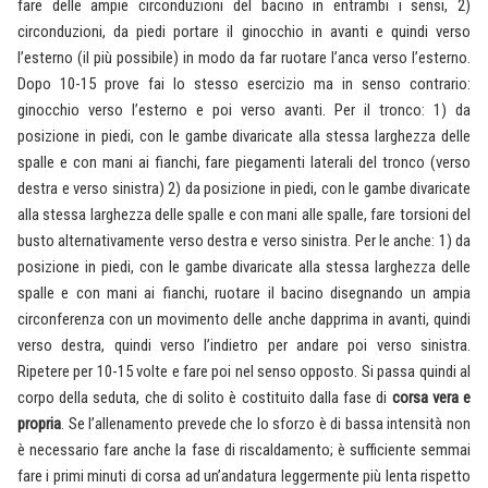
fare delle ampie circonduzioni del bacino in entrambi i sensi, 2)
circonduzioni, da piedi portare il ginocchio in avanti e quindi verso
l’esterno (il più possibile) in modo da far ruotare l’anca verso l’esterno.
Dopo 10-15 prove fai lo stesso esercizio ma in senso contrario:
ginocchio verso l’esterno e poi verso avanti. Per il tronco: 1) da
posizione in piedi, con le gambe divaricate alla stessa larghezza delle
spalle e con mani ai fianchi, fare piegamenti laterali del tronco (verso
destra e verso sinistra) 2) da posizione in piedi, con le gambe divaricate
alla stessa larghezza delle spalle e con mani alle spalle, fare torsioni del
busto alternativamente verso destra e verso sinistra. Per le anche: 1) da
posizione in piedi, con le gambe divaricate alla stessa larghezza delle
spalle e con mani ai fianchi, ruotare il bacino disegnando un ampia
circonferenza con un movimento delle anche dapprima in avanti, quindi
verso destra, quindi verso l’indietro per andare poi verso sinistra.
Ripetere per 10-15 volte e fare poi nel senso opposto. Si passa quindi al
corpo della seduta, che di solito è costituito dalla fase di
corsa vera e
propria
. Se l’allenamento prevede che lo sforzo è di bassa intensità non
è necessario fare anche la fase di riscaldamento; è sufficiente semmai
fare i primi minuti di corsa ad un’andatura leggermente più lenta rispetto