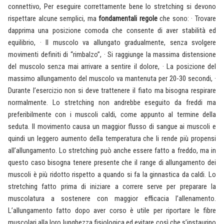
connettivo, Per eseguire correttamente bene lo stretching si devono
rispettare alcune semplici, ma
fondamentali
regole
che sono: · Trovare
dapprima una posizione comoda che consente di aver stabilità ed
equilibrio, · Il muscolo va allungato gradualmente, senza svolgere
movimenti definiti di “rimbalzo”, · Si raggiunge la massima distensione
del muscolo senza mai arrivare a sentire il dolore, · La posizione del
massimo allungamento del muscolo va mantenuta per 20-30 secondi, ·
Durante l’esercizio non si deve trattenere il fiato ma bisogna respirare
normalmente. Lo stretching non andrebbe eseguito da freddi ma
preferibilmente con i muscoli caldi, come appunto al termine della
seduta. Il movimento causa un maggior flusso di sangue ai muscoli e
quindi un leggero aumento della temperatura che li rende più propensi
all’allungamento. Lo stretching può anche essere fatto a freddo, ma in
questo caso bisogna tenere presente che il range di allungamento dei
muscoli è più ridotto rispetto a quando si fa la ginnastica da caldi. Lo
stretching fatto prima di iniziare a correre serve per preparare la
muscolatura a sostenere con maggior efficacia l’allenamento.
L’allungamento fatto dopo aver corso è utile per riportare le fibre
muscolari alla loro lunghezza fisiologica ed evitare così che s’instaurino