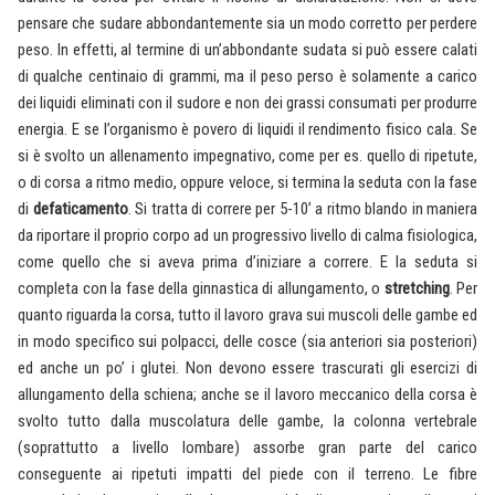
pensare che sudare abbondantemente sia un modo corretto per perdere
peso. In effetti, al termine di un’abbondante sudata si può essere calati
di qualche centinaio di grammi, ma il peso perso è solamente a carico
dei liquidi eliminati con il sudore e non dei grassi consumati per produrre
energia. E se l’organismo è povero di liquidi il rendimento fisico cala. Se
si è svolto un allenamento impegnativo, come per es. quello di ripetute,
o di corsa a ritmo medio, oppure veloce, si termina la seduta con la fase
di
defaticamento
. Si tratta di correre per 5-10’ a ritmo blando in maniera
da riportare il proprio corpo ad un progressivo livello di calma fisiologica,
come quello che si aveva prima d’iniziare a correre. E la seduta si
completa con la fase della ginnastica di allungamento, o
stretching
. Per
quanto riguarda la corsa, tutto il lavoro grava sui muscoli delle gambe ed
in modo specifico sui polpacci, delle cosce (sia anteriori sia posteriori)
ed anche un po’ i glutei. Non devono essere trascurati gli esercizi di
allungamento della schiena; anche se il lavoro meccanico della corsa è
svolto tutto dalla muscolatura delle gambe, la colonna vertebrale
(soprattutto a livello lombare) assorbe gran parte del carico
conseguente ai ripetuti impatti del piede con il terreno. Le fibre