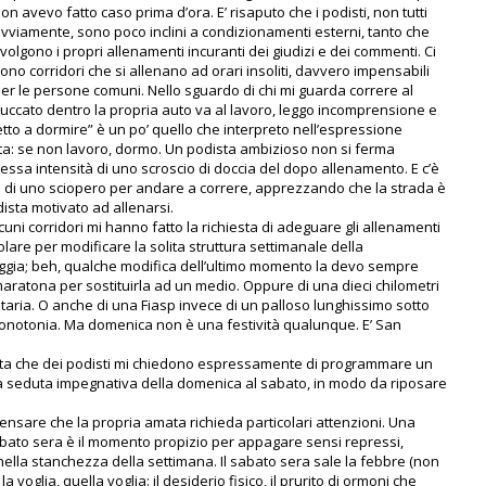
on avevo fatto caso prima d’ora. E’ risaputo che i podisti, non tutti
vviamente, sono poco inclini a condizionamenti esterni, tanto che
volgono i propri allenamenti incuranti dei giudizi e dei commenti. Ci
ono corridori che si allenano ad orari insoliti, davvero impensabili
er le persone comuni. Nello sguardo di chi mi guarda correre al
ccato dentro la propria auto va al lavoro, leggo incomprensione e
etto a dormire” è un po’ quello che interpreto nell’espressione
celta: se non lavoro, dormo. Un podista ambizioso non si ferma
ssa intensità di uno scroscio di doccia del dopo allenamento. E c’è
o di uno sciopero per andare a correre, apprezzando che la strada è
ista motivato ad allenarsi.
cuni corridori mi hanno fatto la richiesta di adeguare gli allenamenti
lare per modificare la solita struttura settimanale della
eggia; beh, qualche modifica dell’ultimo momento la devo sempre
aratona per sostituirla ad un medio. Oppure di una dieci chilometri
itaria. O anche di una Fiasp invece di un palloso lunghissimo sotto
 monotonia. Ma domenica non è una festività qualunque. E’ San
volta che dei podisti mi chiedono espressamente di programmare un
la seduta impegnativa della domenica al sabato, in modo da riposare
sare che la propria amata richieda particolari attenzioni. Una
 sabato sera è il momento propizio per appagare sensi repressi,
nella stanchezza della settimana. Il sabato sera sale la febbre (non
voglia, quella voglia: il desiderio fisico, il prurito di ormoni che