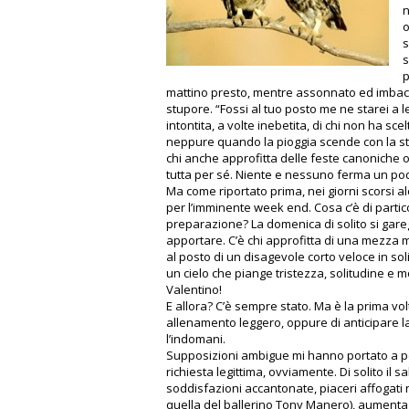
n
o
s
s
p
mattino presto, mentre assonnato ed imbacu
stupore. “Fossi al tuo posto me ne starei a l
intontita, a volte inebetita, di chi non ha s
neppure quando la pioggia scende con la ste
chi anche approfitta delle feste canoniche 
tutta per sé. Niente e nessuno ferma un pod
Ma come riportato prima, nei giorni scorsi al
per l’imminente week end. Cosa c’è di partico
preparazione? La domenica di solito si gar
apportare. C’è chi approfitta di una mezza m
al posto di un disagevole corto veloce in sol
un cielo che piange tristezza, solitudine e
Valentino!
E allora? C’è sempre stato. Ma è la prima 
allenamento leggero, oppure di anticipare 
l’indomani.
Supposizioni ambigue mi hanno portato a pen
richiesta legittima, ovviamente. Di solito il
soddisfazioni accantonate, piaceri affogati 
quella del ballerino Tony Manero), aumenta la 