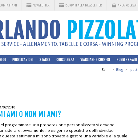
CONTATTAMI
NEWSLETTER
ISCRIVITI ALLA NEWSLETTER
AREA RISERVAT
SERVICE - ALLENAMENTO, TABELLE E CORSA - WINNING PROGR
BLOG
PUBBLICAZIONI
STAGES
CONSULENZA
VIAGGIARE E CORRERE
RUNNERS&WRI
Sei in
>
Blog
>
I post
1/02/2010
MI AMI O NON MI AMI?
el programmare una preparazione personalizzata si devono
onsiderare, ovviamente, le esigenze specifiche dell’individuo.
n questa settimana mi sono trovato a gestire una variabile alla quale