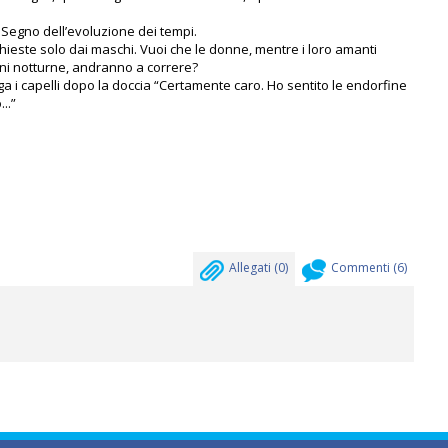
. Segno dell’evoluzione dei tempi.
hieste solo dai maschi. Vuoi che le donne, mentre i loro amanti
oni notturne, andranno a correre?
iuga i capelli dopo la doccia “Certamente caro. Ho sentito le endorfine
..”
Allegati (
0
)
Commenti (
6
)