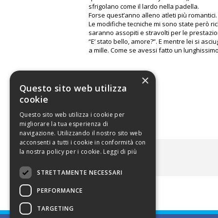
sfrigolano come il lardo nella padella.
Forse quest’anno alleno atleti più romantici
Le modifiche tecniche mi sono state però ric
saranno assopiti e stravolti per le prestazi
“E’ stato bello, amore?”. E mentre lei si asc
a mille. Come se avessi fatto un lunghissimo.
Orlando
×
Questo sito web utilizza
cookie
Questo sito web utilizza i cookie per
migliorare la tua esperienza di
navigazione. Utilizzando il nostro sito web
acconsenti a tutti i cookie in conformità con
la nostra policy per i cookie.
Leggi di più
ALLEGATI
STRETTAMENTE NECESSARI
PERFORMANCE
TARGETING