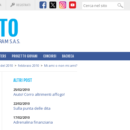
A
REGISTRATI
AM S.A.S.
TERS
PROGETTO GIOVANI
CONCORSI
BACHECA
 del 2010
>
febbraio 2010
>
Mi ami o non mi ami?
ALTRI POST
25/02/2010
Aiuto! Corro altrimenti affogo!
22/02/2010
Sulla punta delle dita
17/02/2010
Adrenalina finanziaria