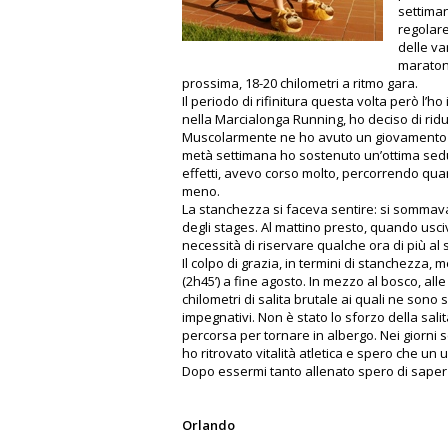
settima
regolare
delle va
maraton
prossima, 18-20 chilometri a ritmo gara.
Il periodo di rifinitura questa volta però l’
nella Marcialonga Running, ho deciso di ridu
Muscolarmente ne ho avuto un giovamento p
metà settimana ho sostenuto un’ottima sedu
effetti, avevo corso molto, percorrendo qua
meno.
La stanchezza si faceva sentire: si sommavan
degli stages. Al mattino presto, quando usc
necessità di riservare qualche ora di più al
Il colpo di grazia, in termini di stanchezza,
(2h45’) a fine agosto. In mezzo al bosco, al
chilometri di salita brutale ai quali ne sono s
impegnativi. Non è stato lo sforzo della sali
percorsa per tornare in albergo. Nei giorni
ho ritrovato vitalità atletica e spero che un 
Dopo essermi tanto allenato spero di saper
Orlando