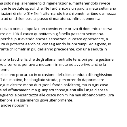
na solo negli allenamenti di rigenerazione, mantenendolo invece
 per le sedute specifiche. Ne farò ancora un paio: a metà settimana
riazioni di ritmo (3 + 1km), alternando tre chilometri a ritmo da mezza
a ad un chilometro al passo di maratona. Infine, domenica
ho iniziato prima: dopo la non convincente prova di domenica scorsa
rre del 10% il carico quantitativo già nella passata settimana.
erché, pur avendo ancora sensazioni di cosce appesantite, a
ta di potenza aerobica, conseguendo buoni tempi. Ad agosto, in
ranta chilometri in più dell’anno precedente, con una seduta in
o le fatiche fisiche degli allenamenti alle tensioni per la gestione
ivo a correre, penavo a mettermi in moto ed avvertivo anche la
 sonno.
 me lo sono procurato in occasione dell’ultima seduta di lunghissimo
le 7 del mattino, ho sbagliato strada, percorrendo dapprima tre
eguiti altri tre meno duri (per il fondo asfaltato), ma in ogni caso
ta ad affaticamenti ma gli impatti conseguenti alla lunga discesa
 seguenti la pesantezza alle cosce non mi ha mai abbandonato. Ora
ulteriore alleggerimento giovi ulteriormente.
 anche riposarmi.