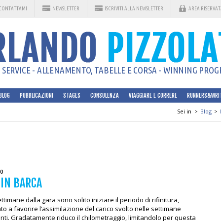
CONTATTAMI
NEWSLETTER
ISCRIVITI ALLA NEWSLETTER
AREA RISERVAT
SERVICE - ALLENAMENTO, TABELLE E CORSA - WINNING PROGR
BLOG
PUBBLICAZIONI
STAGES
CONSULENZA
VIAGGIARE E CORRERE
RUNNERS&WRI
Sei in
>
Blog
>
10
 IN BARCA
ttimane dalla gara sono solito iniziare il periodo di rifinitura,
ato a favorire l’assimilazione del carico svolto nelle settimane
ti. Gradatamente riduco il chilometraggio, limitandolo per questa