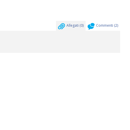
Allegati (
0
)
Commenti (
2
)