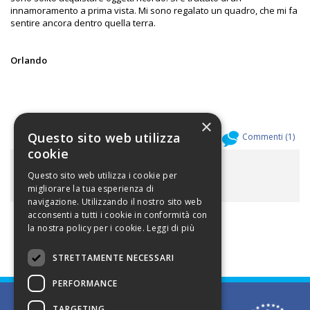
innamoramento a prima vista. Mi sono regalato un quadro, che mi fa
sentire ancora dentro quella terra.
Orlando
×
Questo sito web utilizza
Allegati (
0
)
Commenti (
1
)
cookie
ALLEGATI
Questo sito web utilizza i cookie per
migliorare la tua esperienza di
navigazione. Utilizzando il nostro sito web
acconsenti a tutti i cookie in conformità con
la nostra policy per i cookie.
Leggi di più
STRETTAMENTE NECESSARI
PERFORMANCE
TARGETING