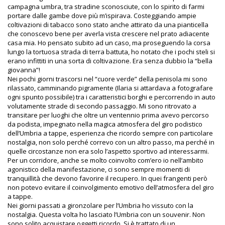
campagna umbra, tra stradine sconosciute, con lo spirito di farmi
portare dalle gambe dove più m’ispirava. Costeggiando ampie
coltivazioni di tabacco sono stato anche attirato da una pianticella
che conoscevo bene per averla vista crescere nel prato adiacente
casa mia. Ho pensato subito ad un caso, ma proseguendo la corsa
lungo la tortuosa strada di terra battuta, ho notato che i pochi steli si
erano infittiti in una sorta di coltivazione. Era senza dubbio la “bella
giovanna”!
Nei pochi giorni trascorsi nel “cuore verde” della penisola mi sono
rilassato, camminando pigramente (Ilaria si attardava a fotografare
ogni spunto possibile) tra i caratteristici borghi e percorrendo in auto
volutamente strade di secondo passaggio. Mi sono ritrovato a
transitare per luoghi che oltre un ventennio prima avevo percorso
da podista, impegnato nella magica atmosfera del giro podistico
dell’Umbria a tappe, esperienza che ricordo sempre con particolare
nostalgia, non solo perché correvo con un altro passo, ma perché in
quelle circostanze non era solo l’aspetto sportivo ad interessarmi.
Per un corridore, anche se molto coinvolto com’ero io nell’ambito
agonistico della manifestazione, ci sono sempre momenti di
tranquillità che devono favorire il recupero. In quei frangenti però
non potevo evitare il coinvolgimento emotivo dell’atmosfera del giro
a tappe.
Nei giorni passati a gironzolare per l’Umbria ho vissuto con la
nostalgia. Questa volta ho lasciato l’Umbria con un souvenir. Non
sono solito acquistare oggetti ricordo. Si è trattato di un