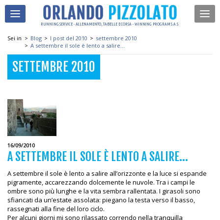
RUNNING SERVICE - ALLENAMENTO, TABELLE E CORSA - WINNING PROGRAM S.A.S.
Sei in
>
Blog
>
I post del 2010
>
settembre 2010
>
A settembre il sole è lento a salire...
SETTEMBRE 2010
16/09/2010
A SETTEMBRE IL SOLE È LENTO A SALIRE...
A settembre il sole è lento a salire all’orizzonte e la luce si espande
pigramente, accarezzando dolcemente le nuvole. Tra i campi le
ombre sono più lunghe e la vita sembra rallentata. I girasoli sono
sfiancati da un’estate assolata: piegano la testa verso il basso,
rassegnati alla fine del loro ciclo.
Per alcuni giorni mi sono rilassato correndo nella tranquilla