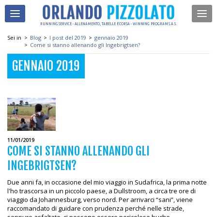
RUNNING SERVICE - ALLENAMENTO, TABELLE E CORSA - WINNING PROGRAM S.A.S.
Sei in
>
Blog
>
I post del 2019
>
gennaio 2019
>
Come si stanno allenando gli Ingebrigtsen?
GENNAIO 2019
11/01/2019
COME SI STANNO ALLENANDO GLI
INGEBRIGTSEN?
Due anni fa, in occasione del mio viaggio in Sudafrica, la prima notte
l'ho trascorsa in un piccolo paese, a Dullstroom, a circa tre ore di
viaggio da Johannesburg, verso nord. Per arrivarci “sani”, viene
raccomandato di guidare con prudenza perché nelle strade,