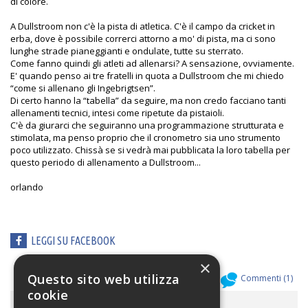
di colore.
A Dullstroom non c'è la pista di atletica. C'è il campo da cricket in
erba, dove è possibile correrci attorno a mo' di pista, ma ci sono
lunghe strade pianeggianti e ondulate, tutte su sterrato.
Come fanno quindi gli atleti ad allenarsi? A sensazione, ovviamente.
E' quando penso ai tre fratelli in quota a Dullstroom che mi chiedo
“come si allenano gli Ingebrigtsen”.
Di certo hanno la “tabella” da seguire, ma non credo facciano tanti
allenamenti tecnici, intesi come ripetute da pistaioli.
C'è da giurarci che seguiranno una programmazione strutturata e
stimolata, ma penso proprio che il cronometro sia uno strumento
poco utilizzato. Chissà se si vedrà mai pubblicata la loro tabella per
questo periodo di allenamento a Dullstroom...
orlando
LEGGI SU FACEBOOK
×
Questo sito web utilizza
Allegati (
0
)
Commenti (
1
)
cookie