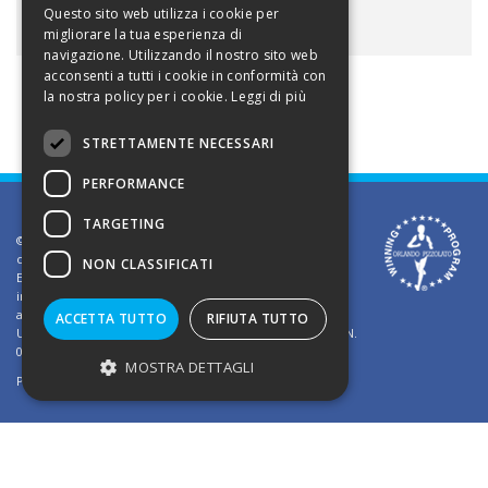
ALLEGATI
Questo sito web utilizza i cookie per
migliorare la tua esperienza di
navigazione. Utilizzando il nostro sito web
acconsenti a tutti i cookie in conformità con
la nostra policy per i cookie.
Leggi di più
STRETTAMENTE NECESSARI
PERFORMANCE
TARGETING
©2002 Informativa sui diritti d'autore. Le informazioni
contenute in questo sito sono solo per uso privato.
NON CLASSIFICATI
E' vietato riprodurre o divulgare in qualsiasi forma le
informazioni contenute in questo sito, salvo previa
autorizzazione di Orlando Pizzolato
ACCETTA TUTTO
RIFIUTA TUTTO
Ufficio del Registro delle Imprese di Vicenza - Iscrizione N.
03409260241 - REA N. VI-323302
MOSTRA DETTAGLI
Powered by
TWS