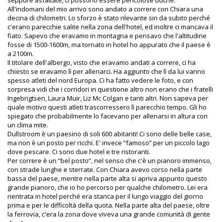
seppure asfaltate, ci possono essere pericolose buche.
All'indomani del mio arrivo sono andato a correre con Chiara una
decina di chilometri. Lo sforzo è stato rilevante sin da subito perché
c'erano parecchie salite nella zona dell'hotel, ed inoltre ci mancava il
fiato. Sapevo che eravamo in montagna e pensavo che l'altitudine
fosse di 1500-1600m, ma tornato in hotel ho appurato che il paese è
a 2100m.
Il titolare dell'albergo, visto che eravamo andati a correre, ci ha
chiesto se eravamo lì per allenarci. Ha aggiunto che lì da lui vanno
spesso atleti del nord Europa. Ci ha fatto vedere le foto, e con
sorpresa vidi che i corridori in questione altro non erano che i fratelli
Ingebrigtsen, Laura Muir, Liz Mc Colgan e tanti altri. Non sapeva per
quale motivo questi atleti trascorressero lì parecchio tempo. Gli ho
spiegato che probabilmente lo facevano per allenarsi in altura con
un clima mite.
Dullstroom è un paesino di soli 600 abitanti! Ci sono delle belle case,
ma non è un posto per ricchi. E' invece “famoso” per un piccolo lago
dove pescare. Ci sono due hotel e tre ristoranti.
Per correre è un “bel posto”, nel senso che c'è un pianoro immenso,
con strade lunghe e sterrate. Con Chiara avevo corso nella parte
bassa del paese, mentre nella parte alta si apriva appunto questo
grande pianoro, che io ho percorso per qualche chilometro. Lei era
rientrata in hotel perché era stanca per il lungo viaggio del giorno
prima e per le difficoltà della quota. Nella parte alta del paese, oltre
la ferrovia, c'era la zona dove viveva una grande comunità di gente