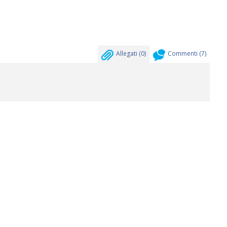
Allegati (
0
)
Commenti (
7
)