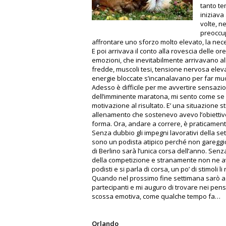
tanto te
iniziava 
volte, n
preoccup
affrontare uno sforzo molto elevato, la nece
E poi arrivava il conto alla rovescia delle o
emozioni, che inevitabilmente arrivavano alla
fredde, muscoli tesi, tensione nervosa elevat
energie bloccate s’incanalavano per far muo
Adesso è difficile per me avvertire sensazio
dell’imminente maratona, mi sento come se 
motivazione al risultato. E’ una situazione 
allenamento che sostenevo avevo l’obiettiv
forma. Ora, andare a correre, è praticamen
Senza dubbio gli impegni lavorativi della set
sono un podista atipico perché non gareggi
di Berlino sarà l’unica corsa dell’anno. Sen
della competizione e stranamente non ne av
podisti e si parla di corsa, un po’ di stimoli li
Quando nel prossimo fine settimana sarò a B
partecipanti e mi auguro di trovare nei pens
scossa emotiva, come qualche tempo fa…
Orlando