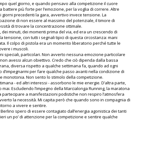
mpo quel giorno, e quando pensavo alla competizione il cuore
a battere più forte per l’emozione, per la voglia di correre. Altre
ei giorni precedenti la gara, avvertivo invece tensione. La
azione di non essere al massimo del potenziale, il timore di
ssità di trovare la concentrazione ottimale.
re, dei minuti, dei momenti prima del via, ed era un crescendo di
 tensione, con tutti i segnali tipici di questa circostanza: mani
a. Il colpo di pistola era un momento liberatorio perché tutte le
vere i muscoli.
ni speciali, particolari. Non avverto nessuna emozione particolare
non avessi alcun obiettivo. Credo che ciò dipenda dalla bassa
strana, diversa rispetto a qualche settimana fa, quando ad ogni
o d’impegnarmi per fare qualche passo avanti nella condizione di
te monotonia. Non sento lo stimolo della competizione.
timana - ed altri interessi - assorbono le mie energie. D’altra parte,
o mai. Escludendo l’impegno della Marcialonga Running, la maratona
za partecipare a manifestazioni podistiche non respiro l’atmosfera
verto la necessità. Mi capita però che quando sono in compagnia di
 ritorno a vivere e sentire.
erlino spero di essere contagiato dall’energia agonistica dei tanti
ieri un po’ di attenzione per la competizione e sentire qualche