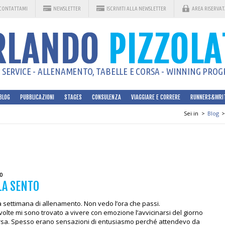
CONTATTAMI
NEWSLETTER
ISCRIVITI ALLA NEWSLETTER
AREA RISERVAT
SERVICE - ALLENAMENTO, TABELLE E CORSA - WINNING PROGR
BLOG
PUBBLICAZIONI
STAGES
CONSULENZA
VIAGGIARE E CORRERE
RUNNERS&WRI
Sei in
>
Blog
>
0
LA SENTO
ima settimana di allenamento. Non vedo l’ora che passi.
olte mi sono trovato a vivere con emozione l’avvicinarsi del giorno
orsa. Spesso erano sensazioni di entusiasmo perché attendevo da