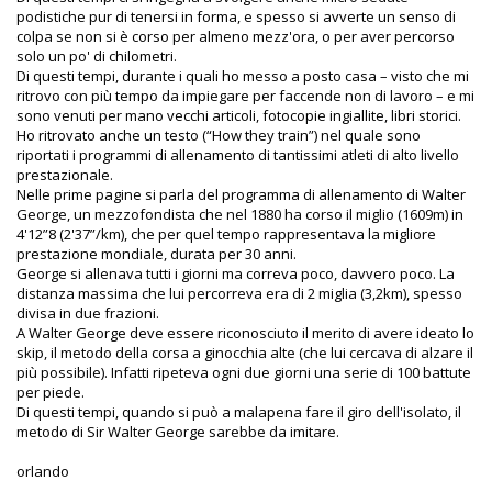
podistiche pur di tenersi in forma, e spesso si avverte un senso di
colpa se non si è corso per almeno mezz'ora, o per aver percorso
solo un po' di chilometri.
Di questi tempi, durante i quali ho messo a posto casa – visto che mi
ritrovo con più tempo da impiegare per faccende non di lavoro – e mi
sono venuti per mano vecchi articoli, fotocopie ingiallite, libri storici.
Ho ritrovato anche un testo (“How they train”) nel quale sono
riportati i programmi di allenamento di tantissimi atleti di alto livello
prestazionale.
Nelle prime pagine si parla del programma di allenamento di Walter
George, un mezzofondista che nel 1880 ha corso il miglio (1609m) in
4'12”8 (2'37”/km), che per quel tempo rappresentava la migliore
prestazione mondiale, durata per 30 anni.
George si allenava tutti i giorni ma correva poco, davvero poco. La
distanza massima che lui percorreva era di 2 miglia (3,2km), spesso
divisa in due frazioni.
A Walter George deve essere riconosciuto il merito di avere ideato lo
skip, il metodo della corsa a ginocchia alte (che lui cercava di alzare il
più possibile). Infatti ripeteva ogni due giorni una serie di 100 battute
per piede.
Di questi tempi, quando si può a malapena fare il giro dell'isolato, il
metodo di Sir Walter George sarebbe da imitare.
orlando