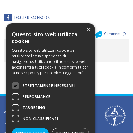
LEGGI SU FACEBOOK
×
Questo sito web utilizza
Allegati (
0
)
Commenti (
0
)
cookie
ALLEGATI
Questo sito web utilizza i cookie per
migliorare la tua esperienza di
navigazione. Utilizzando il nostro sito web
acconsenti a tutti i cookie in conformità con
la nostra policy per i cookie.
Leggi di più
STRETTAMENTE NECESSARI
PERFORMANCE
TARGETING
©2002 Informativa sui diritti d'autore. Le informazioni
contenute in questo sito sono solo per uso privato.
NON CLASSIFICATI
E' vietato riprodurre o divulgare in qualsiasi forma le
informazioni contenute in questo sito, salvo previa
autorizzazione di Orlando Pizzolato