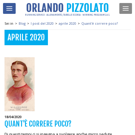
RUNNING SERVICE - ALLENAMENTO, TABELLE E CORSA - WINNING PROGRAM S.A.S.
Sei in
>
Blog
>
I post del 2020
>
aprile 2020
>
Quant'è correre poco?
APRILE 2020
18/04/2020
QUANT'È CORRERE POCO?
Di questi tempi ci si ingegna a svolgere anche micro sedute