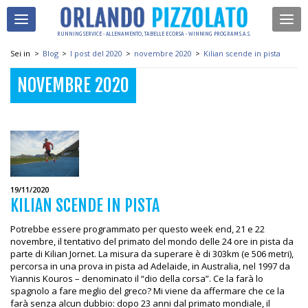
RUNNING SERVICE - ALLENAMENTO, TABELLE E CORSA - WINNING PROGRAM S.A.S.
Sei in
>
Blog
>
I post del 2020
>
novembre 2020
>
Kilian scende in pista
NOVEMBRE 2020
19/11/2020
KILIAN SCENDE IN PISTA
Potrebbe essere programmato per questo week end, 21 e 22
novembre, il tentativo del primato del mondo delle 24 ore in pista da
parte di Kilian Jornet. La misura da superare è di 303km (e 506 metri),
percorsa in una prova in pista ad Adelaide, in Australia, nel 1997 da
Yiannis Kouros – denominato il “dio della corsa”. Ce la farà lo
spagnolo a fare meglio del greco? Mi viene da affermare che ce la
farà senza alcun dubbio: dopo 23 anni dal primato mondiale, il