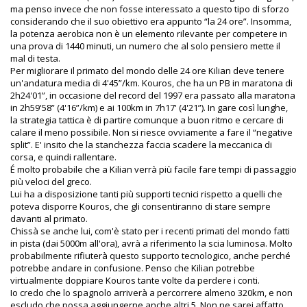
ma penso invece che non fosse interessato a questo tipo di sforzo
considerando che il suo obiettivo era appunto “la 24 ore”. Insomma,
la potenza aerobica non è un elemento rilevante per competere in
una prova di 1440 minuti, un numero che al solo pensiero mette il
mal di testa.
Per migliorare il primato del mondo delle 24 ore Kilian deve tenere
un'andatura media di 4'45”/km. Kouros, che ha un PB in maratona di
2h24'01”, in occasione del record del 1997 era passato alla maratona
in 2h59'58” (4'16”/km) e ai 100km in 7h17' (4'21”). In gare così lunghe,
la strategia tattica è di partire comunque a buon ritmo e cercare di
calare il meno possibile. Non si riesce ovviamente a fare il “negative
split”. E' insito che la stanchezza faccia scadere la meccanica di
corsa, e quindi rallentare.
É molto probabile che a Kilian verrà più facile fare tempi di passaggio
più veloci del greco.
Lui ha a disposizione tanti più supporti tecnici rispetto a quelli che
poteva disporre Kouros, che gli consentiranno di stare sempre
davanti al primato.
Chissà se anche lui, com'è stato per i recenti primati del mondo fatti
in pista (dai 5000m all'ora), avrà a riferimento la scia luminosa. Molto
probabilmente rifiuterà questo supporto tecnologico, anche perché
potrebbe andare in confusione. Penso che Kilian potrebbe
virtualmente doppiare Kouros tante volte da perdere i conti.
Io credo che lo spagnolo arriverà a percorrere almeno 320km, e non
escludo che possa aggiungerne anche altri 5. Non ne sarei affatto