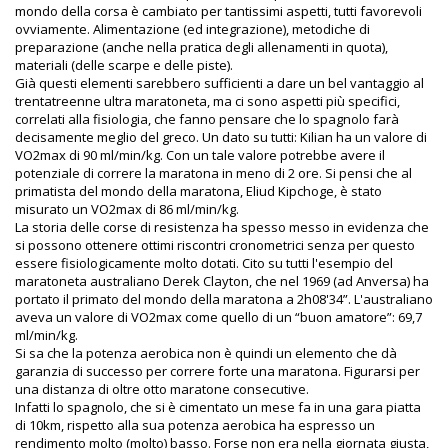
mondo della corsa è cambiato per tantissimi aspetti, tutti favorevoli
ovviamente. Alimentazione (ed integrazione), metodiche di
preparazione (anche nella pratica degli allenamenti in quota),
materiali (delle scarpe e delle piste).
Già questi elementi sarebbero sufficienti a dare un bel vantaggio al
trentatreenne ultra maratoneta, ma ci sono aspetti più specifici,
correlati alla fisiologia, che fanno pensare che lo spagnolo farà
decisamente meglio del greco. Un dato su tutti: Kilian ha un valore di
VO2max di 90 ml/min/kg. Con un tale valore potrebbe avere il
potenziale di correre la maratona in meno di 2 ore. Si pensi che al
primatista del mondo della maratona, Eliud Kipchoge, è stato
misurato un VO2max di 86 ml/min/kg.
La storia delle corse di resistenza ha spesso messo in evidenza che
si possono ottenere ottimi riscontri cronometrici senza per questo
essere fisiologicamente molto dotati. Cito su tutti l'esempio del
maratoneta australiano Derek Clayton, che nel 1969 (ad Anversa) ha
portato il primato del mondo della maratona a 2h08'34”. L'australiano
aveva un valore di VO2max come quello di un “buon amatore”: 69,7
ml/min/kg.
Si sa che la potenza aerobica non è quindi un elemento che dà
garanzia di successo per correre forte una maratona. Figurarsi per
una distanza di oltre otto maratone consecutive.
Infatti lo spagnolo, che si è cimentato un mese fa in una gara piatta
di 10km, rispetto alla sua potenza aerobica ha espresso un
rendimento molto (molto) basso. Forse non era nella giornata giusta,