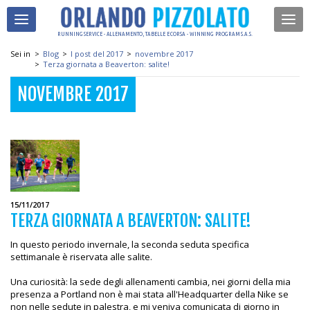
RUNNING SERVICE - ALLENAMENTO, TABELLE E CORSA - WINNING PROGRAM S.A.S.
Sei in
>
Blog
>
I post del 2017
>
novembre 2017
>
Terza giornata a Beaverton: salite!
NOVEMBRE 2017
15/11/2017
TERZA GIORNATA A BEAVERTON: SALITE!
In questo periodo invernale, la seconda seduta specifica
settimanale è riservata alle salite.
Una curiosità: la sede degli allenamenti cambia, nei giorni della mia
presenza a Portland non è mai stata all'Headquarter della Nike se
non nelle sedute in palestra, e mi veniva comunicata di giorno in