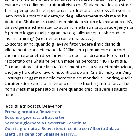
evitare altri cedimenti strutturali visto che Shalane ha dovuto stare
ferma per quasi 3 mesi per una microfrattura da stress alla schiena.
Jerry non è entrato nel dettaglio degli allenamenti svolti ma mi ha
detto che Shalane era così determinata a vincere la maratona di NY,
da svolgere anche un carico superiore alla sua proposta, e Jerry non
è proprio leggero nel programmare gli allenamenti. “She had an
insane training” (si è allenata come una pazza).
Lo scorso anno, quando gli avevo fatto vedere il mio diario di
allenamento con settimane da 230km, era pienamente d'accordo
che un maratoneta deve arrivare a quel tipo di carico. E così mi ha
raccontato che Shalane per un mese ha percorso 140-145 miglia.
Da non sottovalutare la sua forza mentale e la sua determinazione,
che Jerry ha detto di avere riscontrato solo in Cris Solinsky e in Amy
Hastings Cragg (terza nella maratona dei mondiali di Londra), quelle
caratteristiche che ti permettono di tirare fuori in gara la forza che
non avresti mai pensato di avere quando credi di avere esaurito
tutto.
leggi gli altri post su Beaverton:
Prima giornata a Beaverton
Seconda giornata a Beaverton
Seconda giornata a Beaverton - continua
Quarta giornata a Beaverton: incontro con Alberto Salazar
Metti una cena con Shalane e Jerry...