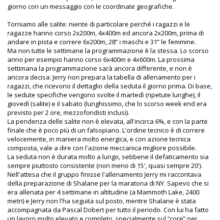
giorno con un messaggio con le coordinate geografiche.
Torniamo alle salite: niente di particolare perché i ragazzi e le
ragazze hanno corso 2x200m, 4x400m ed ancora 2x200m, prima di
andare in pista e correre 6x200m, 28” i maschi e 31” le femmine.
Ma non tutte le settimane la programmazione è la stessa. Lo scorso
anno per esempio hanno corso 6x400m e 4x600m. La prossima
settimana la programmazione sarà ancora differente, e non è
ancora decisa: Jerry non prepara la tabella di allenamento per i
ragazzi, che ricevono il dettaglio della seduta il giorno prima. Di base,
le sedute specifiche vengono svolte il martedì (ripetute lunghe), il
giovedì (salite) e il sabato (lunghissimo, che lo scorso week end era
previsto per 2 ore, mezzofondisti inclusi).
La pendenza delle salite non è elevata, all'incirca 6%, e con la parte
finale che è poco più di un falsopiano. L'ordine tecnico è di correre
velocemente, in maniera molto energica, e con azione tecnica
composta, vale a dire con l'azione meccanica migliore possibile.
La seduta non è durata molto a lungo, sebbene il defaticamento sia
sempre piuttosto consistente (non meno di 15', quasi sempre 20').
Nell'attesa che il gruppo finisse l'allenamento Jerry mi raccontava
della preparazione di Shalane per la maratona di NY. Sapevo che si
era allenata per 4 settimane in altitudine (a Mammoth Lake, 2400
metri) e Jerry non l'ha seguita sul posto, mentre Shalane è stata
accompagnata da Pascal Dobert per tutto il periodo. Con lui ha fatto
un lavoro molto elevato e completo, specialmente sul “core” per