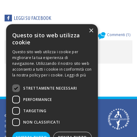
LEGGI SU FACEBOOK
×
Questo sito web utilizza
Allegati (
0
)
Commenti (
1
)
cookie
ALLEGATI
Questo sito web utilizza i cookie per
migliorare la tua esperienza di
navigazione. Utilizzando il nostro sito web
acconsenti a tutti i cookie in conformità con
la nostra policy per i cookie.
Leggi di più
STRETTAMENTE NECESSARI
PERFORMANCE
TARGETING
©2002 Informativa sui diritti d'autore. Le informazioni
contenute in questo sito sono solo per uso privato.
NON CLASSIFICATI
E' vietato riprodurre o divulgare in qualsiasi forma le
informazioni contenute in questo sito, salvo previa
autorizzazione di Orlando Pizzolato